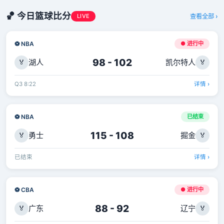
🏀 今日篮球比分
LIVE
查看全部 ›
⚽ NBA
● 进行中
98 - 102
湖人
凯尔特人
🏅
🏅
Q3 8:22
详情 ›
⚽ NBA
已结束
115 - 108
勇士
掘金
🏅
🏅
已结束
详情 ›
⚽ CBA
● 进行中
88 - 92
广东
辽宁
🏅
🏅