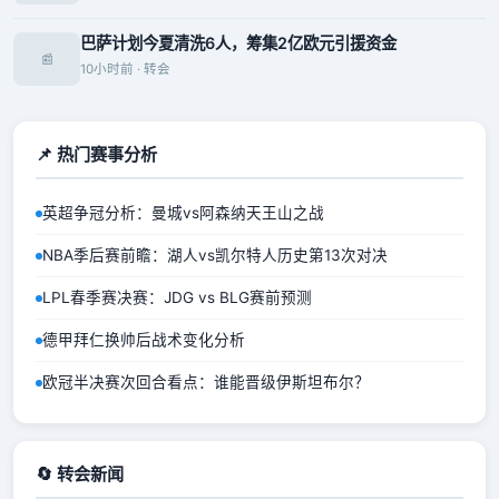
巴萨计划今夏清洗6人，筹集2亿欧元引援资金
📰
10小时前
·
转会
📌 热门赛事分析
英超争冠分析：曼城vs阿森纳天王山之战
NBA季后赛前瞻：湖人vs凯尔特人历史第13次对决
LPL春季赛决赛：JDG vs BLG赛前预测
德甲拜仁换帅后战术变化分析
欧冠半决赛次回合看点：谁能晋级伊斯坦布尔？
🔄 转会新闻