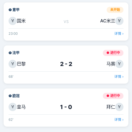
⚽ 意甲
未开始
国米
AC米兰
🏅
🏅
VS
23:00
详情 ›
⚽ 法甲
● 进行中
2 - 2
巴黎
马赛
🏅
🏅
68'
详情 ›
⚽ 欧冠
● 进行中
1 - 0
皇马
拜仁
🏅
🏅
62'
详情 ›