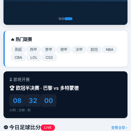
专
业
🔥 热门联赛
体
英超
西甲
意甲
德甲
法甲
欧冠
NBA
育
CBA
LOL
CS2
赛
⏳ 即将开赛
事
🏆 欧冠半决赛 · 巴黎 vs 多特蒙德
08
32
00
直
小时 : 分钟 : 秒
播
⚽ 今日足球比分
LIVE
查看全部 ›