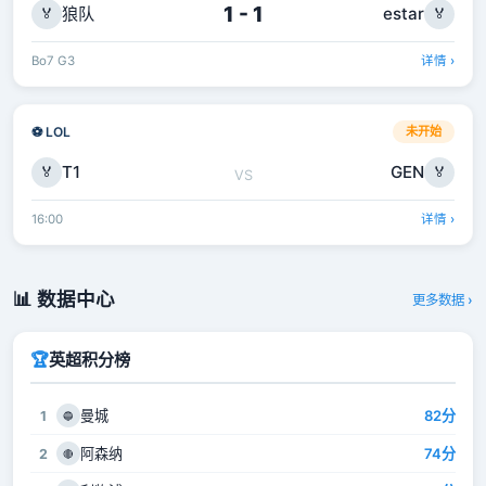
1 - 1
狼队
estar
🏅
🏅
Bo7 G3
详情 ›
⚽ LOL
未开始
T1
GEN
🏅
🏅
VS
16:00
详情 ›
📊 数据中心
更多数据 ›
🏆
英超积分榜
曼城
82分
1
🔵
阿森纳
74分
2
🔴