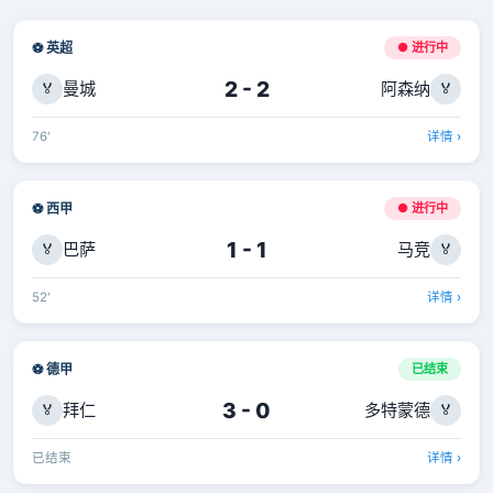
与
资
⚽ 英超
● 进行中
2 - 2
曼城
阿森纳
🏅
🏅
讯
76'
详情 ›
平
⚽ 西甲
● 进行中
台
1 - 1
巴萨
马竞
🏅
🏅
52'
详情 ›
⚽ 德甲
已结束
3 - 0
拜仁
多特蒙德
🏅
🏅
已结束
详情 ›