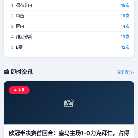
德布劳内
18次
1
梅西
16次
2
萨内
14次
3
维尼修斯
13次
4
B费
12次
5
📰 即时资讯
更多资讯 ›
🔥 头条
📸
欧冠半决赛首回合：皇马主场1-0力克拜仁，占得