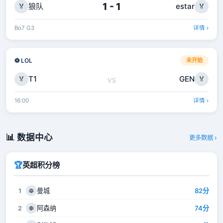
1 - 1
狼队
estar
🏅
🏅
Bo7 G3
详情 ›
⚽ LOL
未开始
T1
GEN
🏅
🏅
VS
16:00
详情 ›
📊 数据中心
更多数据 ›
🏆
英超积分榜
曼城
82分
1
🔵
阿森纳
74分
2
🔴