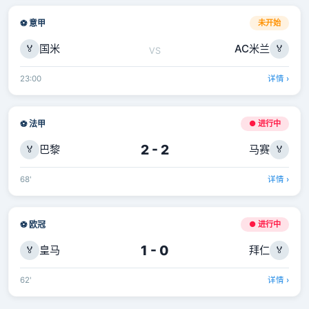
⚽ 意甲
未开始
国米
AC米兰
🏅
🏅
VS
23:00
详情 ›
⚽ 法甲
● 进行中
2 - 2
巴黎
马赛
🏅
🏅
68'
详情 ›
⚽ 欧冠
● 进行中
1 - 0
皇马
拜仁
🏅
🏅
62'
详情 ›