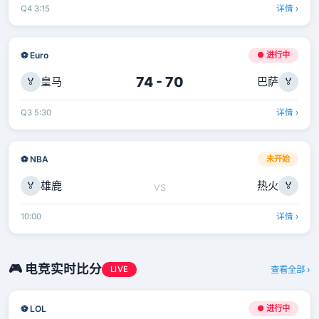
Q4 3:15
详情 ›
⚽ Euro
● 进行中
74 - 70
皇马
巴萨
🏅
🏅
Q3 5:30
详情 ›
⚽ NBA
未开始
雄鹿
热火
🏅
🏅
VS
10:00
详情 ›
🎮 电竞实时比分
LIVE
查看全部 ›
⚽ LOL
● 进行中