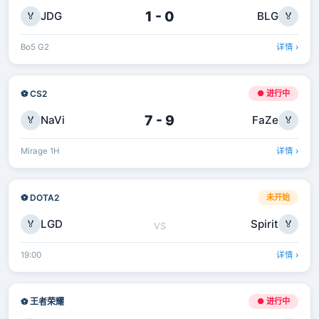
1 - 0
JDG
BLG
🏅
🏅
Bo5 G2
详情 ›
⚽ CS2
● 进行中
7 - 9
NaVi
FaZe
🏅
🏅
Mirage 1H
详情 ›
⚽ DOTA2
未开始
LGD
Spirit
🏅
🏅
VS
19:00
详情 ›
⚽ 王者荣耀
● 进行中