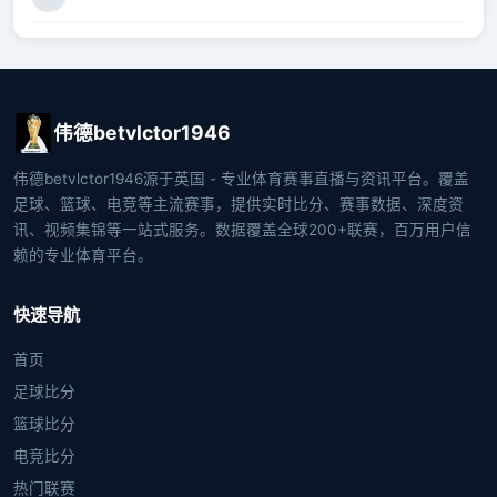
伟德betvlctor1946
伟德betvlctor1946源于英国 - 专业体育赛事直播与资讯平台。覆盖
足球、篮球、电竞等主流赛事，提供实时比分、赛事数据、深度资
讯、视频集锦等一站式服务。数据覆盖全球200+联赛，百万用户信
赖的专业体育平台。
快速导航
首页
足球比分
篮球比分
电竞比分
热门联赛