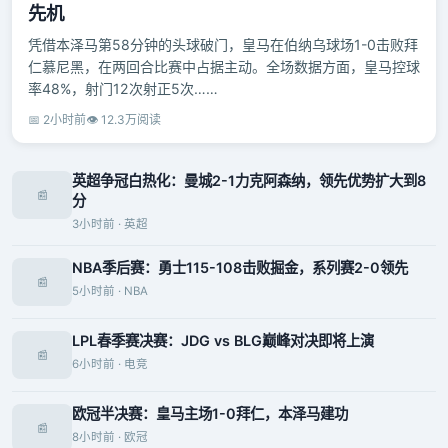
先机
凭借本泽马第58分钟的头球破门，皇马在伯纳乌球场1-0击败拜
仁慕尼黑，在两回合比赛中占据主动。全场数据方面，皇马控球
率48%，射门12次射正5次……
📅 2小时前
👁 12.3万阅读
英超争冠白热化：曼城2-1力克阿森纳，领先优势扩大到8
📰
分
3小时前
·
英超
NBA季后赛：勇士115-108击败掘金，系列赛2-0领先
📰
5小时前
·
NBA
LPL春季赛决赛：JDG vs BLG巅峰对决即将上演
📰
6小时前
·
电竞
欧冠半决赛：皇马主场1-0拜仁，本泽马建功
📰
8小时前
·
欧冠