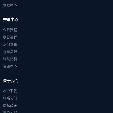
数据中心
赛事中心
今日赛程
明日赛程
热门赛事
视频集锦
球队资料
资讯中心
关于我们
APP下载
联系我们
隐私政策
用户协议