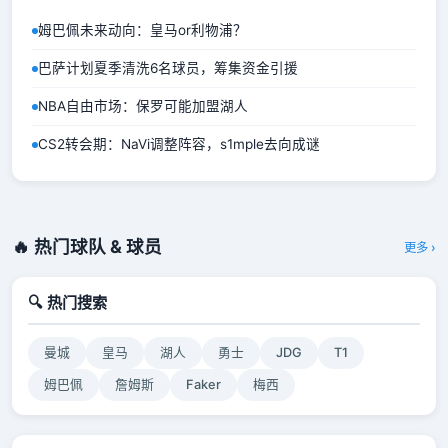
姆巴佩未来动向：皇马or利物浦？
巴萨计划夏季清洗6名球员，筹集资金引援
NBA自由市场：保罗可能加盟湖人
CS2转会期：NaVi调整阵容，s1mple去向成谜
🔥 热门球队 & 球员
更多 ›
🔍 热门搜索
曼城
皇马
湖人
勇士
JDG
T1
姆巴佩
詹姆斯
Faker
梅西