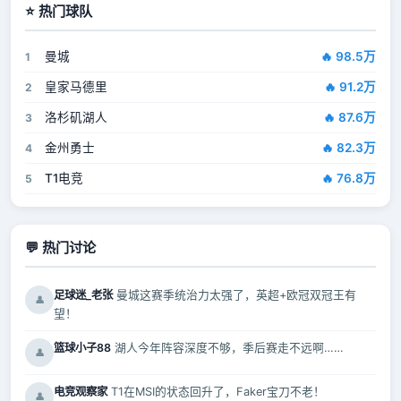
⭐ 热门球队
曼城
🔥 98.5万
1
皇家马德里
🔥 91.2万
2
洛杉矶湖人
🔥 87.6万
3
金州勇士
🔥 82.3万
4
T1电竞
🔥 76.8万
5
💬 热门讨论
足球迷_老张
曼城这赛季统治力太强了，英超+欧冠双冠王有
👤
望！
篮球小子88
湖人今年阵容深度不够，季后赛走不远啊……
👤
电竞观察家
T1在MSI的状态回升了，Faker宝刀不老！
👤